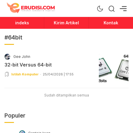
Erudisi
Temukan Jawaban dan Inspirasi
indeks
Kirim Artikel
Kontak
#64bit
Gee John
32-bit Versus 64-bit
Istilah Komputer
25/04/2026 | 17:55
Sudah ditampilkan semua
Populer