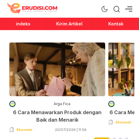
Erudisi
Temukan Jawaban dan Inspirasi
indeks
Kirim Artikel
Kontak
Arga Fica
6 Cara Menawarkan Produk dengan
6 Cara Men
Baik dan Menarik
Ekonomi
Ekonomi
20/07/2026 | 11:56