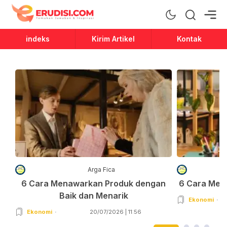
Erudisi
Temukan Jawaban dan Inspirasi
indeks
Kirim Artikel
Kontak
Arga Fica
6 Cara Menawarkan Produk dengan
6 Cara Men
Baik dan Menarik
Ekonomi
Ekonomi
20/07/2026 | 11:56