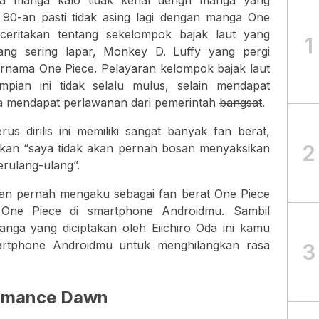
ta manga kalo tidak kenal dengn manga yang
90-an pasti tidak asing lagi dengan manga One
ceritakan tentang sekelompok bajak laut yang
1
ang sering lapar, Monkey D. Luffy yang pergi
ernama One Piece. Pelayaran kelompok bajak laut
mpian ini tidak selalu mulus, selain mendapat
uga mendapat perlawanan dari pemerintah
bangsat
.
us dirilis ini memiliki sangat banyak fan berat,
2
kan “saya tidak akan pernah bosan menyaksikan
erulang-ulang”.
gan pernah mengaku sebagai fan berat One Piece
 One Piece di smartphone Androidmu. Sambil
nga yang diciptakan oleh Eiichiro Oda ini kamu
rtphone Androidmu untuk menghilangkan rasa
3
 Romance Dawn