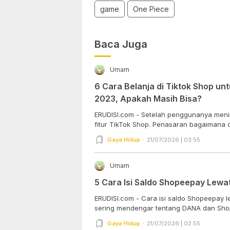
game
One Piece
Baca Juga
Umam
6 Cara Belanja di Tiktok Shop u
2023, Apakah Masih Bisa?
ERUDISI.com - Setelah penggunanya meni
fitur TikTok Shop. Penasaran bagaimana ca
Gaya Hidup
21/07/2026 | 03:55
Umam
5 Cara Isi Saldo Shopeepay Lewa
ERUDISI.com - Cara isi saldo Shopeepay
sering mendengar tentang DANA dan Shop
Gaya Hidup
21/07/2026 | 02:55