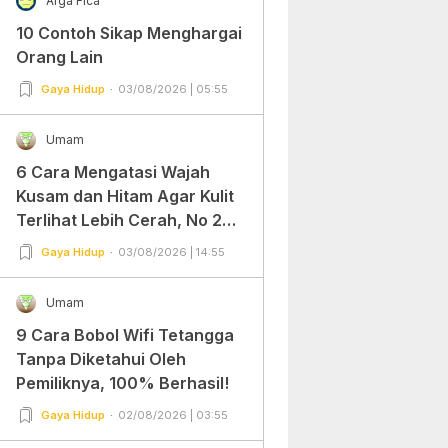
Arga Fica
10 Contoh Sikap Menghargai
Orang Lain
Gaya Hidup
03/08/2026 | 05:55
Umam
6 Cara Mengatasi Wajah
Kusam dan Hitam Agar Kulit
Terlihat Lebih Cerah, No 2
Gampang Banget dan Mudah
Gaya Hidup
03/08/2026 | 14:55
Dipraktekkan!
Umam
9 Cara Bobol Wifi Tetangga
Tanpa Diketahui Oleh
Pemiliknya, 100% Berhasil!
Gaya Hidup
02/08/2026 | 03:55