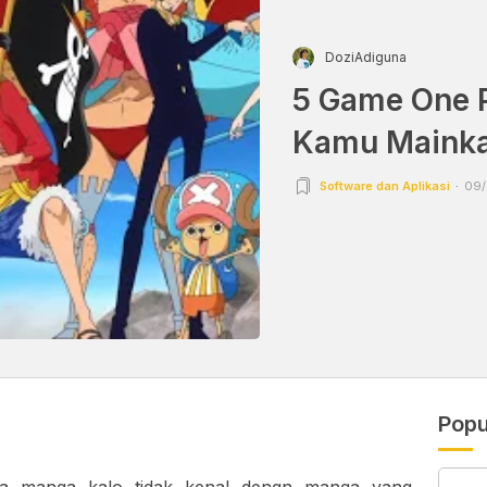
DoziAdiguna
5 Game One P
Kamu Mainka
Software dan Aplikasi
09/
Popu