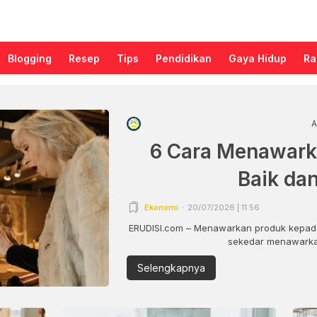
Blogging
Resep
Tips
Pendidikan
Gaya Hidup
Ra
A
6 Cara Menawark
Baik da
Ekonomi
20/07/2026 | 11:56
ERUDISI.com – Menawarkan produk kepada
sekedar menawarkan
Selengkapnya