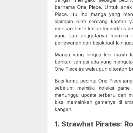
Jangan mengaku sebagai pecin
bernama One Piece. Untuk anak 
Piece. Itu lho manga yang men
dipimpin oleh seorang kapten y
mencari harta karun legendaris b
yang tiap anggotanya memiliki i
perlawanan dari bajak laut lain j
Manga yang hingga kini masih ter
bahkan sampai ada yang mengata
One Piece ini walaupun ditonton b
Bagi kamu pecinta One Piece jan
sebelum memiliki koleksi game
menunggu update terbaru dari ma
bisa memainkan gamenya di sma
kangen.
1. Strawhat Pirates: