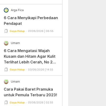
Arga Fica
6 Cara Menyikapi Perbedaan
Pendapat
Gaya Hidup
01/08/2026 | 06:55
Umam
6 Cara Mengatasi Wajah
Kusam dan Hitam Agar Kulit
Terlihat Lebih Cerah, No 2
Gampang Banget dan Mudah
Gaya Hidup
03/08/2026 | 14:55
Dipraktekkan!
Umam
Cara Pakai Baret Pramuka
untuk Pemula Terbaru 2023!
Gaya Hidup
01/08/2026 | 02:55