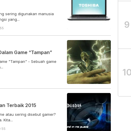
ang sering digunakan manusia
gsi yang...
9
:55
i Dalam Game “Tampan”
 Game "Tampan" - Sebuah game
..
1
an Terbaik 2015
ne atau sering disebut gamer?
 Kita...
0:55