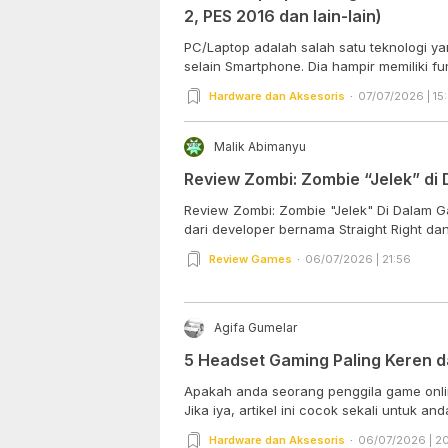
2, PES 2016 dan lain-lain)
PC/Laptop adalah salah satu teknologi y
selain Smartphone. Dia hampir memiliki fun
Hardware dan Aksesoris
07/07/2026 | 15
Malik Abimanyu
Review Zombi: Zombie “Jelek” d
Review Zombi: Zombie "Jelek" Di Dalam
dari developer bernama Straight Right dan.
Review Games
06/07/2026 | 21:56
Agifa Gumelar
5 Headset Gaming Paling Keren d
Apakah anda seorang penggila game onli
Jika iya, artikel ini cocok sekali untuk anda.
Hardware dan Aksesoris
06/07/2026 | 2