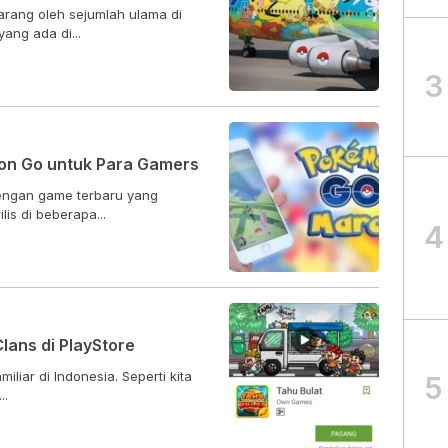
arang oleh sejumlah ulama di
ang ada di...
3
n Go untuk Para Gamers
engan game terbaru yang
is di beberapa...
4
lans di PlayStore
liar di Indonesia. Seperti kita
5
..