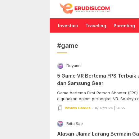
Erudisi
Temukan Jawaban dan Inspirasi
Investasi
Traveling
Parenting
#game
Deyanel
5 Game VR Bertema FPS Terbaik 
dan Samsung Gear
Game bertema First Person Shooter (FPS)
digunakan dalam perangkat VR. Soalnya di
Review Games
11/07/2026 | 14:55
Brito Sae
Alasan Ulama Larang Bermain G