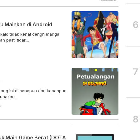
6
u Mainkan di Android
kalo tidak kenal dengn manga
 pasti tidak...
7
g
arang ini dimanapun dan kapanpun
unakan...
6
8
uk Main Game Berat (DOTA