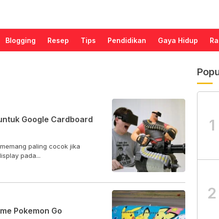
Blogging
Resep
Tips
Pendidikan
Gaya Hidup
Ra
Popu
untuk Google Cardboard
1
 memang paling cocok jika
splay pada...
2
ame Pokemon Go