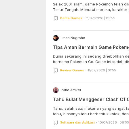
Sejak 2001 silam, game Pokemon telah dil
Timur Tengah. Menurut mereka, karakter y
Berita Games
11/07/2026 | 03:55
Iman Nugroho
Tips Aman Bermain Game Pokemo
Dunia sekarang ini sedang dihebohkan d
bernama Pokemon Go. Game ini sudah diril
Review Games
11/07/2026 | 01:55
Nino Artikel
Tahu Bulat Menggeser Clash Of C
Tahu, salah satu makanan yang sangat fami
tahu, biasanya tahu berbentuk kotak, dan.
Software dan Aplikasi
10/07/2026 | 06:55