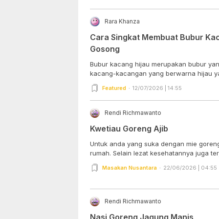
Rara Khanza
Cara Singkat Membuat Bubur Kac
Gosong
Bubur kacang hijau merupakan bubur yang 
kacang-kacangan yang berwarna hijau yan
Featured
12/07/2026 | 14:55
Rendi Richmawanto
Kwetiau Goreng Ajib
Untuk anda yang suka dengan mie goreng k
rumah. Selain lezat kesehatannya juga terj
Masakan Nusantara
22/06/2026 | 04:55
Rendi Richmawanto
Nasi Goreng Jagung Manis