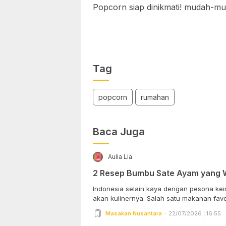
Popcorn siap dinikmati! mudah-mud
Tag
popcorn
rumahan
Baca Juga
Aulia Lia
2 Resep Bumbu Sate Ayam yang 
Indonesia selain kaya dengan pesona kei
akan kulinernya. Salah satu makanan favori
Masakan Nusantara
22/07/2026 | 16:55