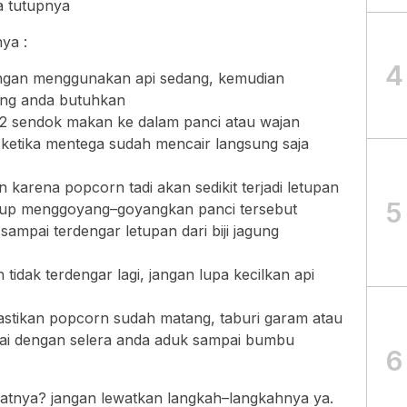
a tutupnya
ya :
4
engan menggunakan api sedang, kemudian
yang anda butuhkan
 sendok makan ke dalam panci atau wajan
 ketika mentega sudah mencair langsung saja
 karena popcorn tadi akan sedikit terjadi letupan
5
up menggoyang–goyangkan panci tersebut
ampai terdengar letupan dari biji jagung
idak terdengar lagi, jangan lupa kecilkan api
pastikan popcorn sudah matang, taburi garam atau
uai dengan selera anda aduk sampai bumbu
6
tnya? jangan lewatkan langkah–langkahnya ya.