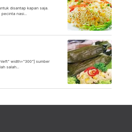
ntuk disantap kapan saja.
pecinta nasi...
gnleft" width="300"] sumber
tion] Tahu adalah salah...