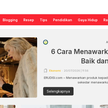
Blogging
Resep
Tips
Pendidikan
Gaya Hidup
Ra
A
6 Cara Menawark
Baik da
Ekonomi
20/07/2026 | 11:56
ERUDISI.com – Menawarkan produk kepada
sekedar menawarkan
Selengkapnya