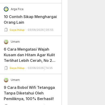
Arga Fica
10 Contoh Sikap Menghargai
Orang Lain
Gaya Hidup
03/08/2026 | 05:55
Umam
6 Cara Mengatasi Wajah
Kusam dan Hitam Agar Kulit
Terlihat Lebih Cerah, No 2
Gampang Banget dan Mudah
Gaya Hidup
03/08/2026 | 14:55
Dipraktekkan!
Umam
9 Cara Bobol Wifi Tetangga
Tanpa Diketahui Oleh
Pemiliknya, 100% Berhasil!