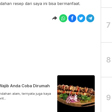
ahan resep dari saya ini bisa bermanfaat.
7
8
Wajib Anda Coba Dirumah
ndahan alam, ternyata juga kaya
9
t...