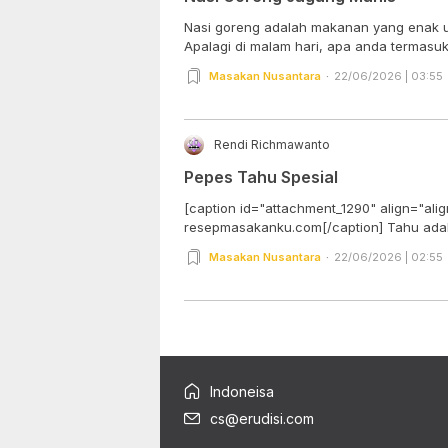
Nasi goreng adalah makanan yang enak u
Apalagi di malam hari, apa anda termasuk 
Masakan Nusantara
22/06/2026 | 03:55
Rendi Richmawanto
Pepes Tahu Spesial
[caption id="attachment_1290" align="ali
resepmasakanku.com[/cap
Masakan Nusantara
22/06/2026 | 02:55
Indoneisa
cs@erudisi.com