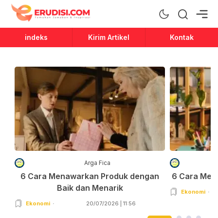
Erudisi
Temukan Jawaban dan Inspirasi
indeks
Kirim Artikel
Kontak
Arga Fica
6 Cara Menawarkan Produk dengan
6 Cara Men
Baik dan Menarik
Ekonomi
Ekonomi
20/07/2026 | 11:56