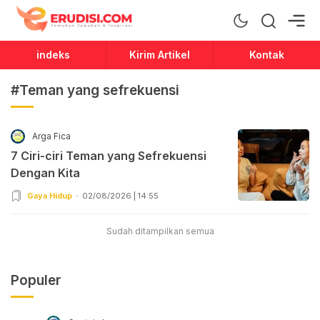
Erudisi
Temukan Jawaban dan Inspirasi
indeks
Kirim Artikel
Kontak
#Teman yang sefrekuensi
Arga Fica
7 Ciri-ciri Teman yang Sefrekuensi
Dengan Kita
Gaya Hidup
02/08/2026 | 14:55
Sudah ditampilkan semua
Populer