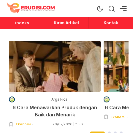
Erudisi
Temukan Jawaban dan Inspirasi
indeks
Kirim Artikel
Kontak
Arga Fica
6 Cara Menawarkan Produk dengan
6 Cara Men
Baik dan Menarik
Ekonomi
Ekonomi
20/07/2026 | 11:56