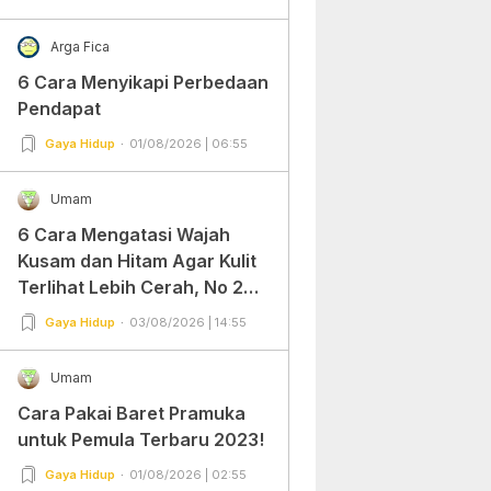
Arga Fica
6 Cara Menyikapi Perbedaan
Pendapat
Gaya Hidup
01/08/2026 | 06:55
Umam
6 Cara Mengatasi Wajah
Kusam dan Hitam Agar Kulit
Terlihat Lebih Cerah, No 2
Gampang Banget dan Mudah
Gaya Hidup
03/08/2026 | 14:55
Dipraktekkan!
Umam
Cara Pakai Baret Pramuka
untuk Pemula Terbaru 2023!
Gaya Hidup
01/08/2026 | 02:55