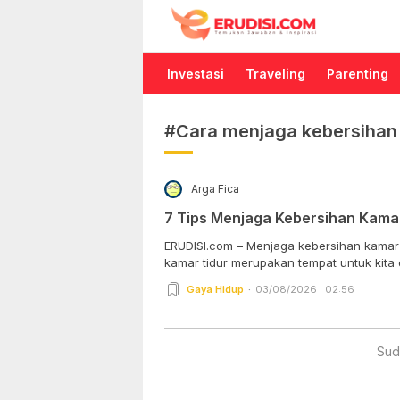
Erudisi
Temukan Jawaban dan Inspirasi
Investasi
Traveling
Parenting
#Cara menjaga kebersihan 
Arga Fica
7 Tips Menjaga Kebersihan Kama
ERUDISI.com – Menjaga kebersihan kamar 
kamar tidur merupakan tempat untuk kita d
Gaya Hidup
03/08/2026 | 02:56
Sud