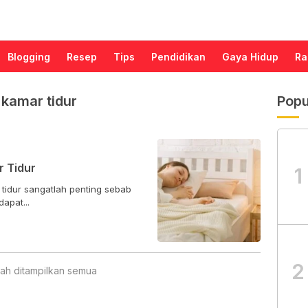
Blogging
Resep
Tips
Pendidikan
Gaya Hidup
Ra
kamar tidur
Popu
r Tidur
1
tidur sangatlah penting sebab
apat...
2
ah ditampilkan semua