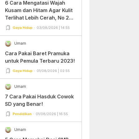
6 Cara Mengatasi Wajah
Kusam dan Hitam Agar Kulit
Terlihat Lebih Cerah, No 2
Gampang Banget dan Mudah
Gaya Hidup
03/08/2026 | 14:55
Dipraktekkan!
Umam
Cara Pakai Baret Pramuka
untuk Pemula Terbaru 2023!
Gaya Hidup
01/08/2026 | 02:55
Umam
7 Cara Pakai Hasduk Cowok
SD yang Benar!
Pendidikan
01/08/2026 | 16:55
Umam