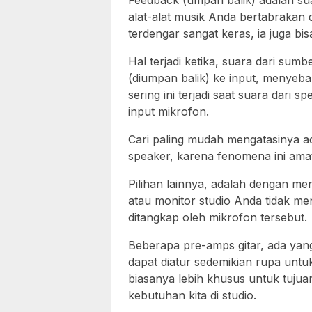
Feedback (umpan balik) adalah sua
alat-alat musik Anda bertabrakan d
terdengar sangat keras, ia juga bi
Hal terjadi ketika, suara dari sum
(diumpan balik) ke input, menyeba
sering ini terjadi saat suara dari s
input mikrofon.
Cari paling mudah mengatasinya a
speaker, karena fenomena ini amat
Pilihan lainnya, adalah dengan me
atau monitor studio Anda tidak me
ditangkap oleh mikrofon tersebut.
Beberapa pre-amps gitar, ada yang
dapat diatur sedemikian rupa untu
biasanya lebih khusus untuk tujuan
kebutuhan kita di studio.