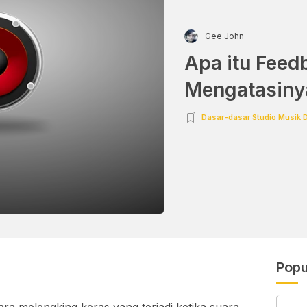
Gee John
Apa itu Feed
Mengatasiny
Dasar-dasar Studio Musik D
Popu