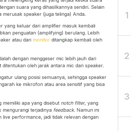
ra melengking keras yang terjadi ketika suara
engan suara yang dihasilkannya sendiri. Selain
1
sa merusak speaker (juga telinga) Anda.
ber yang keluar dari amplifier masuk kembali
bkan penguatan (amplifying) berulang. Lebih
peaker atau dari
monitor
ditangkap kembali oleh
2
dalah dengan menggeser mic lebih jauh dari
 ditentukan oleh jarak antara mic dan speaker.
ngatur ulang posisi semuanya, sehingga speaker
ngarah ke mikrofon atau area sensitif yang bisa
3
 memiliki apa yang disebut
notch filter
, yang
k mengurangi terjadinya
feedback
. Namun ini
 live performance, jadi tidak relevan dengan