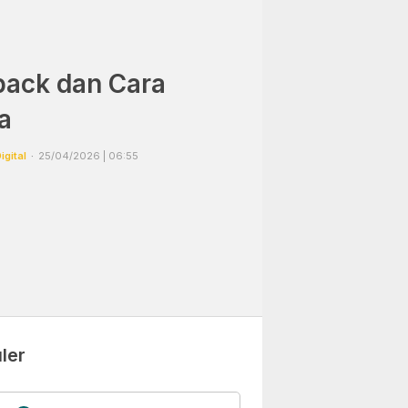
back dan Cara
a
igital
25/04/2026 | 06:55
ler