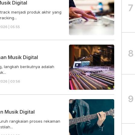
sik Digital
7
track menjadi produk akhir yang
racking...
026 | 05:55
8
n Musik Digital
g, langkah berikutnya adalah
k...
026 | 03:56
9
 Musik Digital
luruh rangkaian proses rekaman
mpai Anda menghasilkan sebuah lagu. Istilah...