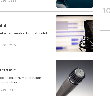
026 | 02:55
1
tal
ekaman sendiri di rumah untuk
026 | 22:55
tern Mic
 polar pattern, menentukan
menangkap...
026 | 17:55