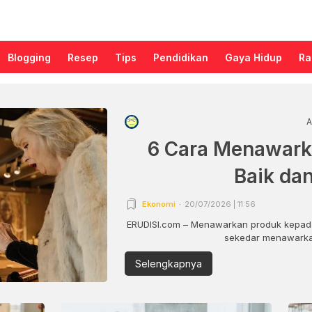
Blogging
Resep
Tips
Pendidikan
Gaya Hidup
Ra
A
6 Cara Menawark
Baik da
Ekonomi
20/07/2026 | 11:56
ERUDISI.com – Menawarkan produk kepada
sekedar menawarkan
Selengkapnya