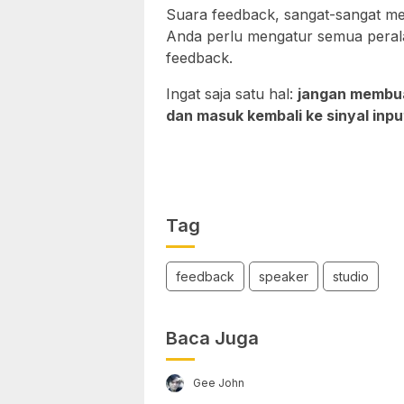
Suara feedback, sangat-sangat me
Anda perlu mengatur semua perala
feedback.
Ingat saja satu hal:
jangan membua
dan masuk kembali ke sinyal inpu
Tag
feedback
speaker
studio
Baca Juga
Gee John