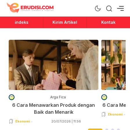
Erudisi
Temukan Jawaban dan Inspirasi
indeks
Kirim Artikel
Kontak
Arga Fica
6 Cara Menawarkan Produk dengan
6 Cara Men
Baik dan Menarik
Ekonomi
Ekonomi
20/07/2026 | 11:56