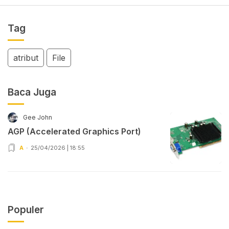
Tag
atribut
File
Baca Juga
Gee John
AGP (Accelerated Graphics Port)
A
25/04/2026 | 18:55
Populer