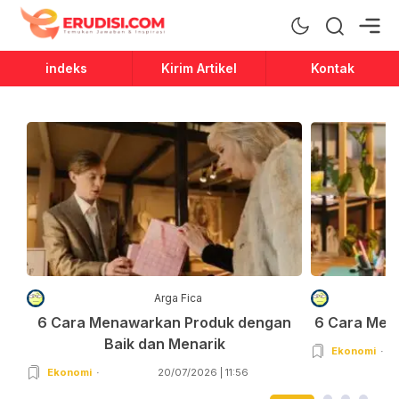
Erudisi
Temukan Jawaban dan Inspirasi
indeks
Kirim Artikel
Kontak
Arga Fica
6 Cara Menawarkan Produk dengan
6 Cara Men
Baik dan Menarik
Ekonomi
Ekonomi
20/07/2026 | 11:56