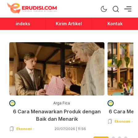
Erudisi
Temukan Jawaban dan Inspirasi
indeks
Kirim Artikel
Kontak
Arga Fica
6 Cara Menawarkan Produk dengan
6 Cara Men
Baik dan Menarik
Ekonomi
Ekonomi
20/07/2026 | 11:56