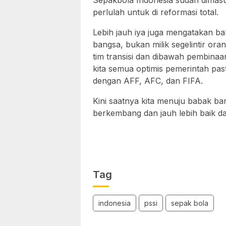
Sepakbola Indonesia sudah dimasuk
perlulah untuk di reformasi total.
Lebih jauh iya juga mengatakan ba
bangsa, bukan milik segelintir ora
tim transisi dan dibawah pembinaa
kita semua optimis pemerintah pa
dengan AFF, AFC, dan FIFA.
Kini saatnya kita menuju babak ba
berkembang dan jauh lebih baik d
Tag
indonesia
pssi
sepak bola