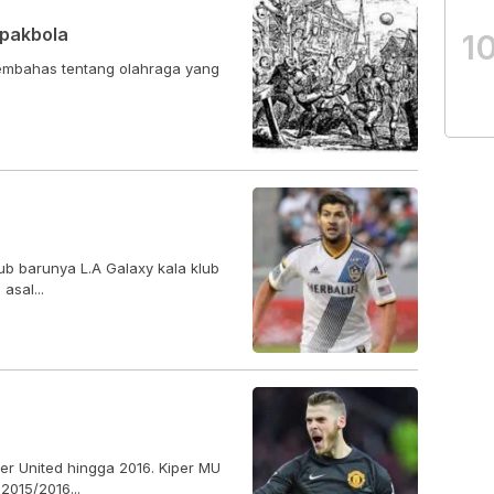
epakbola
1
ub barunya L.A Galaxy kala klub
asal...
r United hingga 2016. Kiper MU
2015/2016...