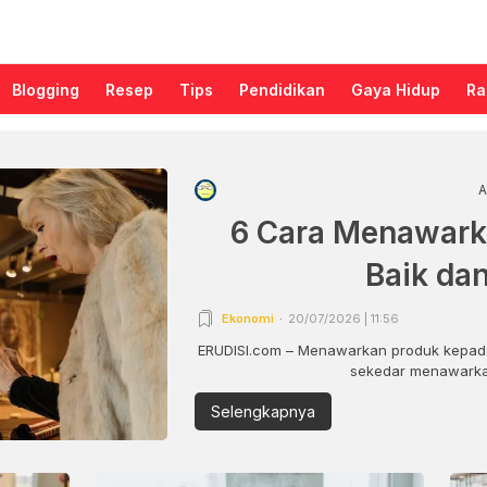
Blogging
Resep
Tips
Pendidikan
Gaya Hidup
Ra
A
6 Cara Menawark
Baik da
Ekonomi
20/07/2026 | 11:56
ERUDISI.com – Menawarkan produk kepada
sekedar menawarkan
Selengkapnya