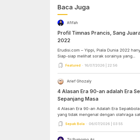
Baca Juga
Afifah
Profil Timnas Prancis, Sang Juara
2022
Erudisi.com – Yippi, Piala Dunia 2022 han
Siap-siap melihat sorak sorainya yang...
Featured
16/07/2026 | 22:56
Arief Ghozaly
4 Alasan Era 90-an adalah Era S
Sepanjang Masa
4 Alasan Era 90-an Adalah Era Sepakbola
yang tidak mengenal dengan olahraga satu
Sepak Bola
06/07/2026 | 03:55
Tri Purnomo Aji