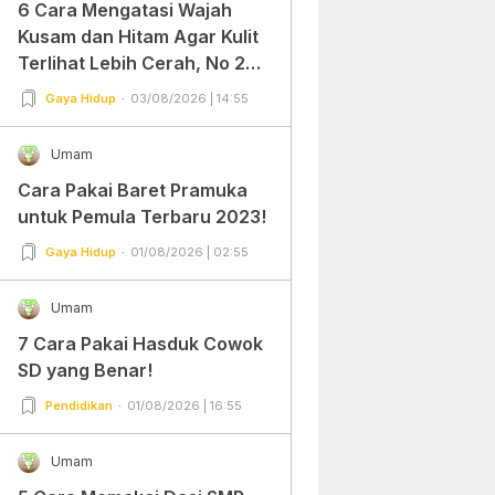
6 Cara Mengatasi Wajah
Kusam dan Hitam Agar Kulit
Terlihat Lebih Cerah, No 2
Gampang Banget dan Mudah
Gaya Hidup
03/08/2026 | 14:55
Dipraktekkan!
Umam
Cara Pakai Baret Pramuka
untuk Pemula Terbaru 2023!
Gaya Hidup
01/08/2026 | 02:55
Umam
7 Cara Pakai Hasduk Cowok
SD yang Benar!
Pendidikan
01/08/2026 | 16:55
Umam