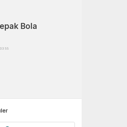
epak Bola
 03:55
ler