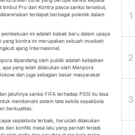
menurunkan surat yang berupa sanksi kepada
i timbul Pro dan Kontra pasca sanksi tersebut,
1
 dikarenakan terdapat berbagai polemik dalam
g pembekuan ini adalah babak baru dalam upaya
gi yang kontra ini merupakan sebuah musibah
gikuti ajang Internasional.
2
pora dipandang oleh publik adalah kebijakan
, apa yang telah dilakukan oleh Menpora
Jokowi dan juga sebagian besar masyarakat
 jatuhnya sanksi FIFA terhadap PSSI itu bisa
3
tuk membenahi sistem tata kelola sepakbola
an berkualitas.
pai sepakbola terbaik, haruslah dilakukan
 dari konflik masa lalu yang pernah terjadi.