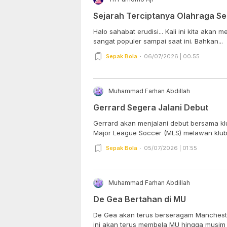
Sejarah Terciptanya Olahraga S
Halo sahabat erudisi... Kali ini kita akan membahas tentang olahraga yang
sangat populer sampai saat ini. Bahkan...
Sepak Bola
06/07/2026 | 00:55
Muhammad Farhan Abdillah
Gerrard Segera Jalani Debut
Gerrard akan menjalani debut bersama kl
Major League Soccer (MLS) melawan klub 
Sepak Bola
05/07/2026 | 01:55
Muhammad Farhan Abdillah
De Gea Bertahan di MU
De Gea akan terus berseragam Mancheste
ini akan terus membela MU hingga musim 