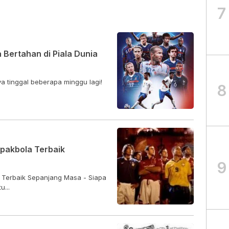
7
 Bertahan di Piala Dunia
ya tinggal beberapa minggu lagi!
8
epakbola Terbaik
9
 Terbaik Sepanjang Masa - Siapa
...