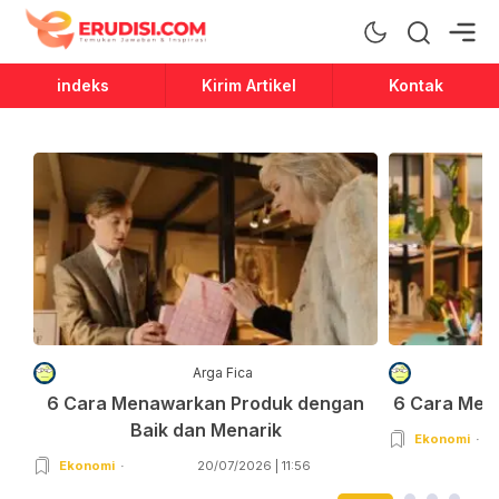
Erudisi
Temukan Jawaban dan Inspirasi
indeks
Kirim Artikel
Kontak
Arga Fica
6 Cara Menawarkan Produk dengan
6 Cara Men
Baik dan Menarik
Ekonomi
Ekonomi
20/07/2026 | 11:56