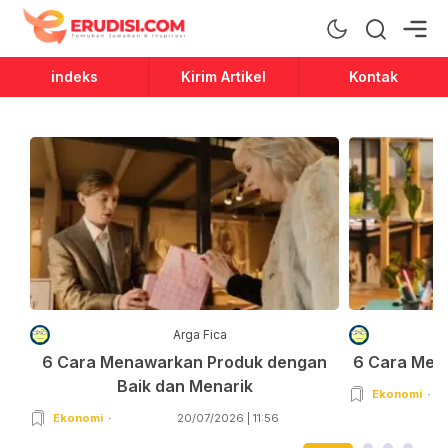
Erudisi
Temukan Jawaban dan Inspirasi
indeks
Kirim Artikel
Kontak
Arga Fica
6 Cara Menawarkan Produk dengan
6 Cara Men
Baik dan Menarik
Ekonomi
Ekonomi
20/07/2026 | 11:56