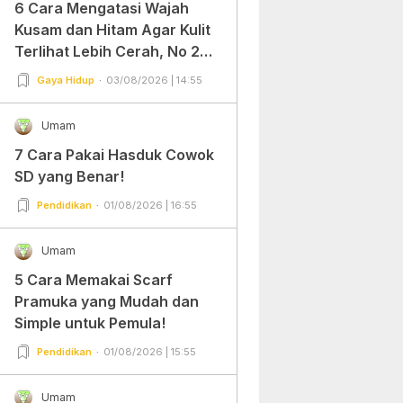
6 Cara Mengatasi Wajah
Kusam dan Hitam Agar Kulit
Terlihat Lebih Cerah, No 2
Gampang Banget dan Mudah
Gaya Hidup
03/08/2026 | 14:55
Dipraktekkan!
Umam
7 Cara Pakai Hasduk Cowok
SD yang Benar!
Pendidikan
01/08/2026 | 16:55
Umam
5 Cara Memakai Scarf
Pramuka yang Mudah dan
Simple untuk Pemula!
Pendidikan
01/08/2026 | 15:55
Umam