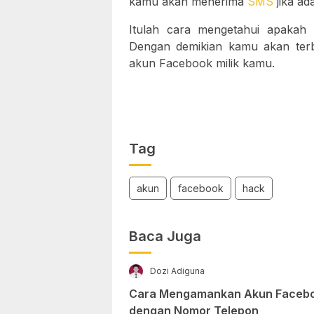
kamu akan menerima
SMS
jika a
Itulah cara mengetahui apakah 
Dengan demikian kamu akan ter
akun Facebook milik kamu.
Tag
akun
facebook
hack
Baca Juga
Dozi Adiguna
Cara Mengamankan Akun Faceboo
dengan Nomor Telepon