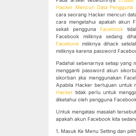
Pada artikel sebelumnya
Erudisi
Hacker Mencuri Data Pengguna
cara seorang Hacker mencuri data
cara mengetahui apakah akun Fa
sekali pengguna
Facebook
tida
Facebook miliknya sedang dih
Facebook
miliknya dihack setel
miliknya karena password Faceboo
Padahal sebenarnya setiap yang m
mengganti password akun sikorb
sikorban jika menggunakan Face
Apabila Hacker bertujuan untuk m
Hacker
tidak perlu untuk menggan
diketahui oleh pengguna Facebook
Untuk mengatasi masalah terseb
apakah akun Facebook kita sedang 
1. Masuk Ke Menu Setting dan pil