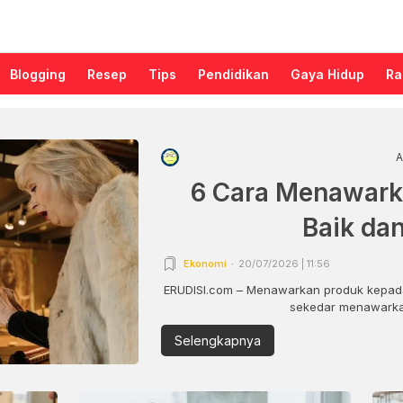
Blogging
Resep
Tips
Pendidikan
Gaya Hidup
Ra
A
6 Cara Menawark
Baik da
Ekonomi
20/07/2026 | 11:56
ERUDISI.com – Menawarkan produk kepada
sekedar menawarkan
Selengkapnya