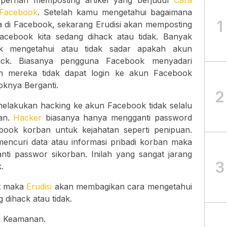
pernah memposting artikel yang berjudul
Cara
 Facebook
. Setelah kamu mengetahui bagaimana
1
 di Facebook, sekarang Erudisi akan memposting
cebook kita sedang dihack atau tidak. Banyak
k mengetahui atau tidak sadar apakah akun
ack. Biasanya pengguna Facebook menyadari
ah mereka tidak dapat login ke akun Facebook
knya Berganti.
2
elakukan hacking ke akun Facebook tidak selalu
an.
Hacker
biasanya hanya mengganti password
book korban untuk kejahatan seperti penipuan.
encuri data atau informasi pribadi korban maka
ti passwor sikorban. Inilah yang sangat jarang
3
.
ut maka
Erudisi
akan membagikan cara mengetahui
dihack atau tidak.
ih Keamanan.