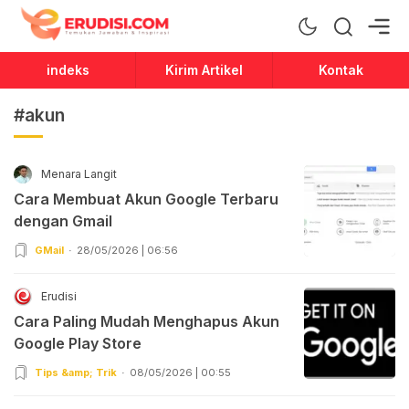
Erudisi
Temukan Jawaban dan Inspirasi
indeks
Kirim Artikel
Kontak
#akun
Menara Langit
Cara Membuat Akun Google Terbaru
dengan Gmail
GMail
28/05/2026 | 06:56
Erudisi
Cara Paling Mudah Menghapus Akun
Google Play Store
Tips &amp; Trik
08/05/2026 | 00:55