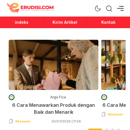
Erudisi
Temukan Jawaban dan Inspirasi
indeks
Kirim Artikel
Kontak
Arga Fica
6 Cara Menawarkan Produk dengan
6 Cara Men
Baik dan Menarik
Ekonomi
Ekonomi
20/07/2026 | 11:56