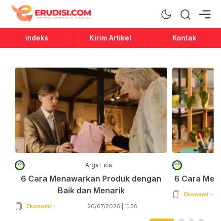
Erudisi
Temukan Jawaban dan Inspirasi
indeks
Kirim Artikel
Kontak
Arga Fica
6 Cara Menawarkan Produk dengan
6 Cara Men
Baik dan Menarik
Ekonomi
Ekonomi
20/07/2026 | 11:56