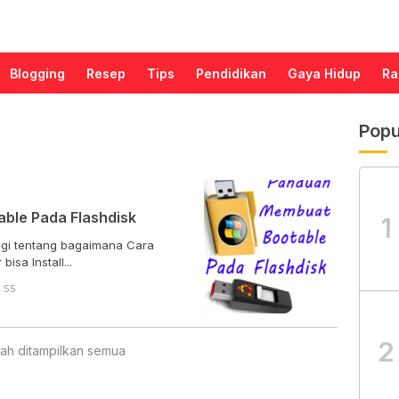
Blogging
Resep
Tips
Pendidikan
Gaya Hidup
Ra
Popu
ble Pada Flashdisk
1
agi tentang bagaimana Cara
sa Install...
4:55
2
ah ditampilkan semua