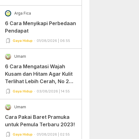
Arga Fica
6 Cara Menyikapi Perbedaan
Pendapat
Gaya Hidup
01/08/2026 | 06:55
Umam
6 Cara Mengatasi Wajah
Kusam dan Hitam Agar Kulit
Terlihat Lebih Cerah, No 2
Gampang Banget dan Mudah
Gaya Hidup
03/08/2026 | 14:55
Dipraktekkan!
Umam
Cara Pakai Baret Pramuka
untuk Pemula Terbaru 2023!
Gaya Hidup
01/08/2026 | 02:55