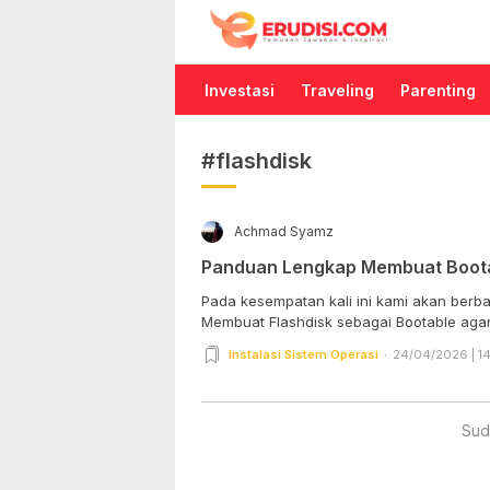
Erudisi
Temukan Jawaban dan Inspirasi
Investasi
Traveling
Parenting
#flashdisk
Achmad Syamz
Panduan Lengkap Membuat Boota
Pada kesempatan kali ini kami akan berb
Membuat Flashdisk sebagai Bootable agar bi
Instalasi Sistem Operasi
24/04/2026 | 1
Sud