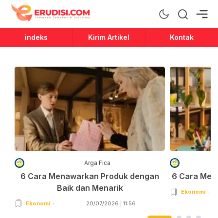
Erudisi
Temukan Jawaban dan Inspirasi
indeks
Kirim Artikel
Kontak
Arga Fica
6 Cara Menawarkan Produk dengan
6 Cara Men
Baik dan Menarik
Ekonomi
Ekonomi
20/07/2026 | 11:56