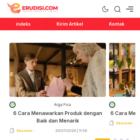
Erudisi
Temukan Jawaban dan Inspirasi
indeks
Kirim Artikel
Kontak
Arga Fica
6 Cara Menawarkan Produk dengan
6 Cara Men
Baik dan Menarik
Ekonomi
Ekonomi
20/07/2026 | 11:56