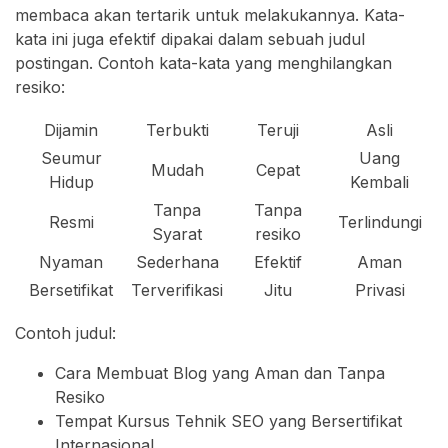
membaca akan tertarik untuk melakukannya. Kata-
kata ini juga efektif dipakai dalam sebuah judul
postingan. Contoh kata-kata yang menghilangkan
resiko:
Dijamin
Terbukti
Teruji
Asli
Seumur
Uang
Mudah
Cepat
Hidup
Kembali
Tanpa
Tanpa
Resmi
Terlindungi
Syarat
resiko
Nyaman
Sederhana
Efektif
Aman
Bersetifikat
Terverifikasi
Jitu
Privasi
Contoh judul:
Cara Membuat Blog yang Aman dan Tanpa
Resiko
Tempat Kursus Tehnik SEO yang Bersertifikat
Internasional