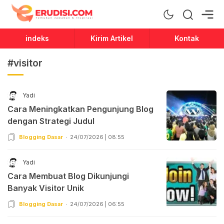
Erudisi
Temukan Jawaban dan Inspirasi
indeks
Kirim Artikel
Kontak
#visitor
Yadi
Cara Meningkatkan Pengunjung Blog
dengan Strategi Judul
Blogging Dasar
24/07/2026 | 08:55
Yadi
Cara Membuat Blog Dikunjungi
Banyak Visitor Unik
Blogging Dasar
24/07/2026 | 06:55