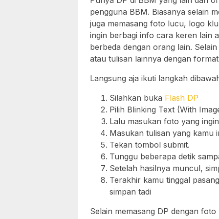
Punya DP di BBM yang lain dari or
pengguna BBM. Biasanya selain m
juga memasang foto lucu, logo klu
ingin berbagi info cara keren lai
berbeda dengan orang lain. Selai
atau tulisan lainnya dengan format 
Langsung aja ikuti langkah dibawah 
Silahkan buka
Flash DP
Pilih Blinking Text (With Imag
Lalu masukan foto yang ingi
Masukan tulisan yang kamu i
Tekan tombol submit.
Tunggu beberapa detik sampai
Setelah hasilnya muncul, sim
Terakhir kamu tinggal pasa
simpan tadi
Selain memasang DP dengan foto y