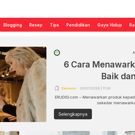
Blogging
Resep
Tips
Pendidikan
Gaya Hidup
Ra
A
6 Cara Menawark
Baik da
Ekonomi
20/07/2026 | 11:56
ERUDISI.com – Menawarkan produk kepada
sekedar menawarkan
Selengkapnya