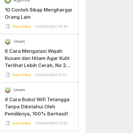
Arga Fica
10 Contoh Sikap Menghargai
Orang Lain
Gaya Hidup
03/08/2026 | 05:55
Umam
6 Cara Mengatasi Wajah
Kusam dan Hitam Agar Kulit
Terlihat Lebih Cerah, No 2
Gampang Banget dan Mudah
Gaya Hidup
03/08/2026 | 14:55
Dipraktekkan!
Umam
9 Cara Bobol Wifi Tetangga
Tanpa Diketahui Oleh
Pemiliknya, 100% Berhasil!
Gaya Hidup
02/08/2026 | 03:55