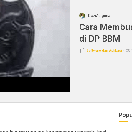
DoziAdiguna
Cara Membua
di DP BBM
Software dan Aplikasi
08/
Popu