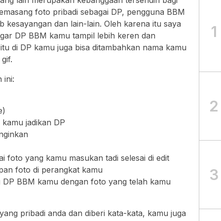
ang lain merupakan kebanggaan tersendiri bagi
emasang foto pribadi sebagai DP, pengguna BBM
b kesayangan dan lain-lain. Oleh karena itu saya
1
n agar DP BBM kamu tampil lebih keren dan
n itu di DP kamu juga bisa ditambahkan nama kamu
gif.
ini:
2
e)
n kamu jadikan DP
nginkan
 foto yang kamu masukan tadi selesai di edit
pan foto di perangkat kamu
3
ng DP BBM kamu dengan foto yang telah kamu
ang pribadi anda dan diberi kata-kata, kamu juga