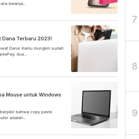
ra belanja...
7
t Dana Terbaru 2023!
 lewat Dana: Kamu mungkin sudah
eePay, dua...
8
npa Mouse untuk Windows
9
berpikir bahwa copy paste
ter adalah...