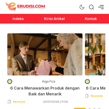
Erudisi
Temukan Jawaban dan Inspirasi
indeks
Kirim Artikel
Kontak
Arga Fica
6 Cara Menawarkan Produk dengan
6 Cara Men
Baik dan Menarik
Ekonomi
Ekonomi
20/07/2026 | 11:56