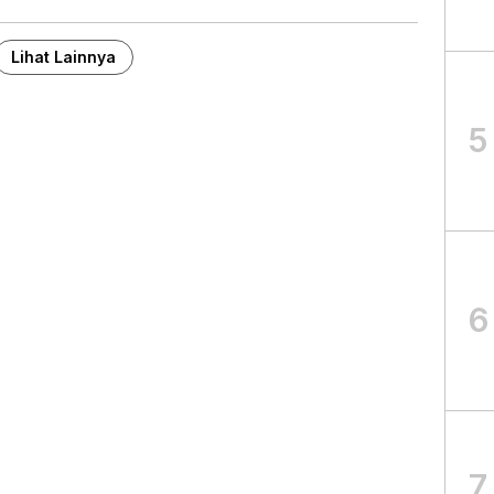
Lihat Lainnya
5
6
7