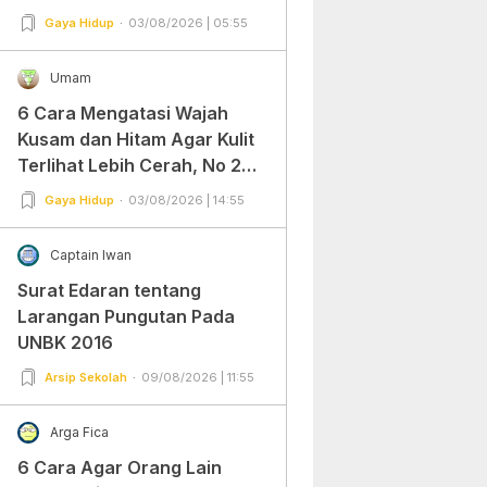
Gaya Hidup
03/08/2026 | 05:55
Umam
6 Cara Mengatasi Wajah
Kusam dan Hitam Agar Kulit
Terlihat Lebih Cerah, No 2
Gampang Banget dan Mudah
Gaya Hidup
03/08/2026 | 14:55
Dipraktekkan!
Captain Iwan
Surat Edaran tentang
Larangan Pungutan Pada
UNBK 2016
Arsip Sekolah
09/08/2026 | 11:55
Arga Fica
6 Cara Agar Orang Lain