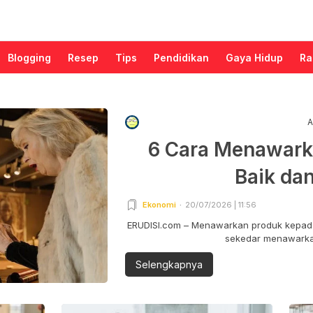
Blogging
Resep
Tips
Pendidikan
Gaya Hidup
Ra
A
6 Cara Menawark
Baik da
Ekonomi
20/07/2026 | 11:56
ERUDISI.com – Menawarkan produk kepada
sekedar menawarkan
Selengkapnya