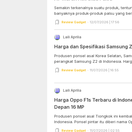
Semakin terkenalnya suatu produk, tentun
banyaknya produk-produk palsu yang bere
Review Gadget
12/07/2026 | 17:56
Laili Aprilia
Harga dan Spesifikasi Samsung Z2
Produsen ponsel asal Korea Selatan, Sams
perangkat Samsung Z2 di Indonesia. Harga
Review Gadget
11/07/2026 | 16:55
Laili Aprilia
Harga Oppo F1s Terbaru di Indon
Depan 16 MP
Produsen ponsel asal Tiongkok ini kembal
Indonesia. Ponsel pintar itu diberi nama Op
Review Gadget
11/07/2026 | 02:55