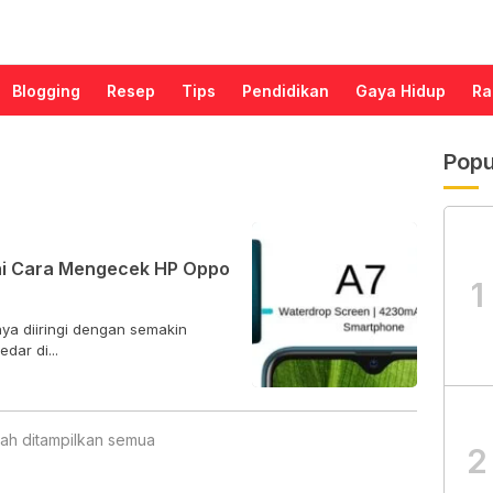
Blogging
Resep
Tips
Pendidikan
Gaya Hidup
Ra
Popu
Ini Cara Mengecek HP Oppo
1
ya diiringi dengan semakin
dar di...
ah ditampilkan semua
2