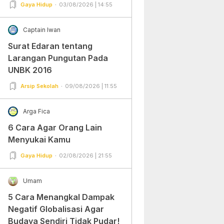
Gampang Banget dan Mudah
Gaya Hidup
03/08/2026 | 14:55
Dipraktekkan!
Captain Iwan
Surat Edaran tentang
Larangan Pungutan Pada
UNBK 2016
Arsip Sekolah
09/08/2026 | 11:55
Arga Fica
6 Cara Agar Orang Lain
Menyukai Kamu
Gaya Hidup
02/08/2026 | 21:55
Umam
5 Cara Menangkal Dampak
Negatif Globalisasi Agar
Budaya Sendiri Tidak Pudar!