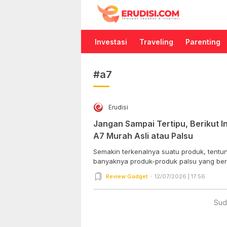
Erudisi
Temukan Jawaban dan Inspirasi
Investasi
Traveling
Parenting
#a7
Erudisi
Jangan Sampai Tertipu, Berikut 
A7 Murah Asli atau Palsu
Semakin terkenalnya suatu produk, tentun
banyaknya produk-produk palsu yang bere
Review Gadget
12/07/2026 | 17:56
Sud