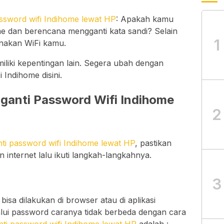
ssword wifi Indihome lewat HP
: Apakah kamu
 dan berencana mengganti kata sandi? Selain
1
nakan WiFi kamu.
liki kepentingan lain. Segera ubah dengan
 Indihome disini.
anti Password Wifi Indihome
2
ti password wifi Indihome lewat HP
, pastikan
 internet lalu ikuti langkah-langkahnya.
3
sa dilakukan di browser atau di aplikasi
ui password caranya tidak berbeda dengan cara
ti password wifi Indihome lewat HP
adalah :