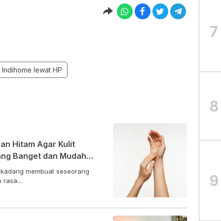
7
 Indihome lewat HP
8
n Hitam Agar Kulit
pang Banget dan Mudah
terkadang membuat seseorang
9
rasa...