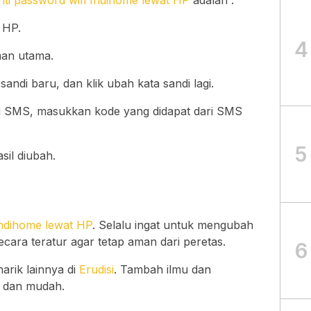
 HP.
4
man utama.
sandi baru, dan klik ubah kata sandi lagi.
lui SMS, masukkan kode yang didapat dari SMS
5
il diubah.
Indihome lewat HP
. Selalu ingat untuk mengubah
ecara teratur agar tetap aman dari peretas.
6
rik lainnya di
Erudisi
. Tambah ilmu dan
t dan mudah.