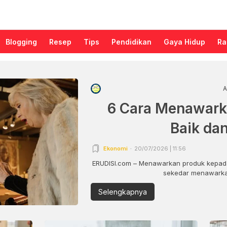
Blogging
Resep
Tips
Pendidikan
Gaya Hidup
Ra
A
6 Cara Menawark
Baik da
Ekonomi
20/07/2026 | 11:56
ERUDISI.com – Menawarkan produk kepada
sekedar menawarkan
Selengkapnya