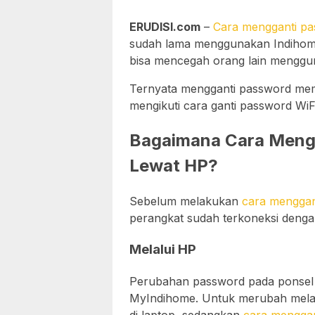
ERUDISI.com
–
Cara mengganti pa
sudah lama menggunakan Indihome
bisa mencegah orang lain menggu
Ternyata mengganti password memi
mengikuti cara ganti password WiFi
Bagaimana Cara Mengg
Lewat HP?
Sebelum melakukan
cara menggan
perangkat sudah terkoneksi dengan
Melalui HP
Perubahan password pada ponsel bi
MyIndihome. Untuk merubah melal
di laptop, sedangkan
cara menggan