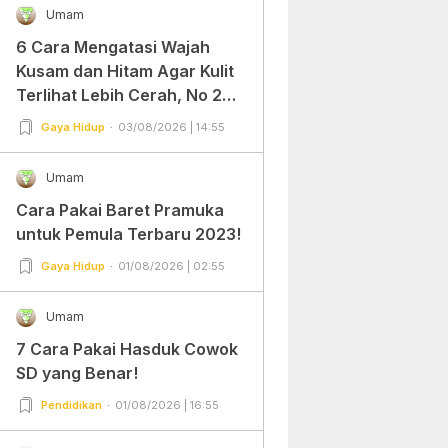
Umam
6 Cara Mengatasi Wajah
Kusam dan Hitam Agar Kulit
Terlihat Lebih Cerah, No 2
Gampang Banget dan Mudah
Gaya Hidup
03/08/2026 | 14:55
Dipraktekkan!
Umam
Cara Pakai Baret Pramuka
untuk Pemula Terbaru 2023!
Gaya Hidup
01/08/2026 | 02:55
Umam
7 Cara Pakai Hasduk Cowok
SD yang Benar!
Pendidikan
01/08/2026 | 16:55