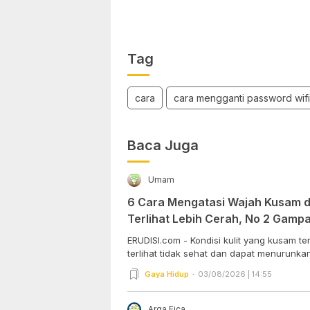
Tag
cara
cara mengganti password wifi
Baca Juga
Umam
6 Cara Mengatasi Wajah Kusam da
Terlihat Lebih Cerah, No 2 Gam
Dipraktekkan!
ERUDISI.com - Kondisi kulit yang kusam 
terlihat tidak sehat dan dapat menurunkan 
Gaya Hidup
03/08/2026 | 14:55
Arga Fica