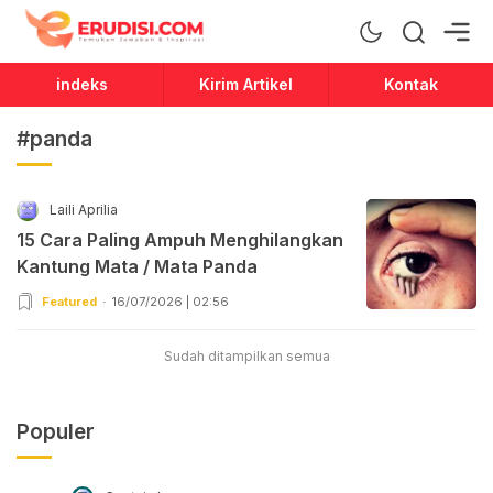
Erudisi
Temukan Jawaban dan Inspirasi
indeks
Kirim Artikel
Kontak
#panda
Laili Aprilia
15 Cara Paling Ampuh Menghilangkan
Kantung Mata / Mata Panda
Featured
16/07/2026 | 02:56
Sudah ditampilkan semua
Populer