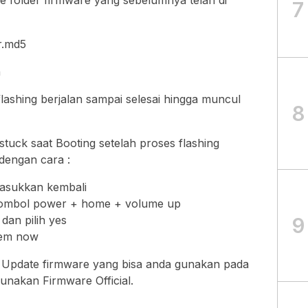
ke folder firmware yang sebelumnya telah di
7
ar.md5
n
flashing berjalan sampai selesai hingga muncul
8
tuck saat Booting setelah proses flashing
dengan cara :
masukkan kembali
tombol power + home + volume up
9
dan pilih yes
tem now
an Update firmware yang bisa anda gunakan pada
akan Firmware Official.