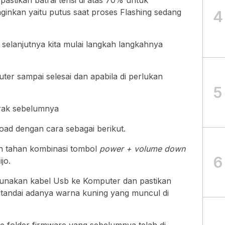
stikan batrai terisi di atas 70% untuk
inginkan yaitu putus saat proses Flashing sedang
4
 selanjutnya kita mulai langkah langkahnya
ter sampai selesai dan apabila di perlukan
5
trak sebelumnya
ad dengan cara sebagai berikut.
n tahan kombinasi tombol
power + volume down
6
jo.
akan kabel Usb ke Komputer dan pastikan
i tandai adanya warna kuning yang muncul di