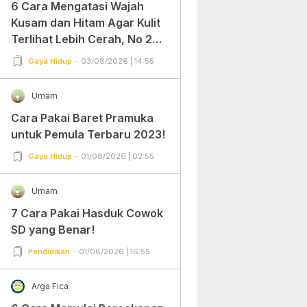
6 Cara Mengatasi Wajah
Kusam dan Hitam Agar Kulit
Terlihat Lebih Cerah, No 2
Gampang Banget dan Mudah
Gaya Hidup
03/08/2026 | 14:55
Dipraktekkan!
Umam
Cara Pakai Baret Pramuka
untuk Pemula Terbaru 2023!
Gaya Hidup
01/08/2026 | 02:55
Umam
7 Cara Pakai Hasduk Cowok
SD yang Benar!
Pendidikan
01/08/2026 | 16:55
Arga Fica