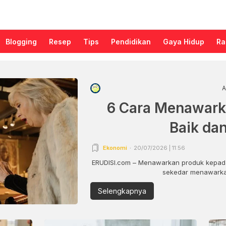
Blogging
Resep
Tips
Pendidikan
Gaya Hidup
Ra
A
6 Cara Menawark
Baik da
Ekonomi
20/07/2026 | 11:56
ERUDISI.com – Menawarkan produk kepada
sekedar menawarkan
Selengkapnya