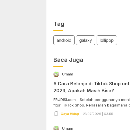
Tag
android
galaxy
lollipop
Baca Juga
Umam
6 Cara Belanja di Tiktok Shop u
2023, Apakah Masih Bisa?
ERUDISI.com - Setelah penggunanya meni
fitur TikTok Shop. Penasaran bagaimana ca
Gaya Hidup
21/07/2026 | 03:55
Umam