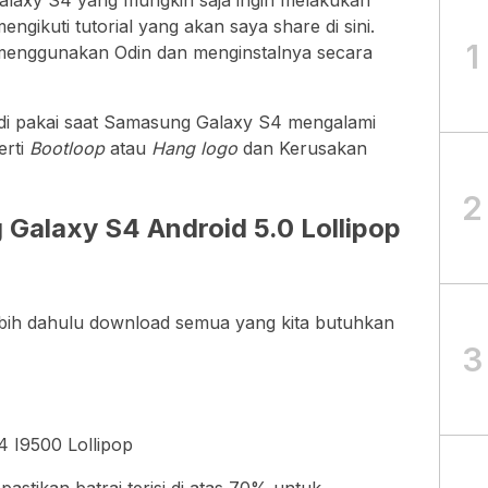
axy S4 yang mungkin saja ingin melakukan
ngikuti tutorial yang akan saya share di sini.
1
 menggunakan Odin dan menginstalnya secara
a di pakai saat Samasung Galaxy S4 mengalami
rti
Bootloop
atau
Hang logo
dan Kerusakan
2
 Galaxy S4 Android 5.0 Lollipop
ebih dahulu download semua yang kita butuhkan
3
 I9500 Lollipop