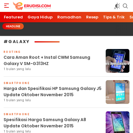
Featured
Erudisi
Temukan Jawaban dan Inspirasi
Gaya Hidup
Ramadhan
Resep
Tips & Trik
S
HEADLINE
#GALAXY
ROOTING
Cara Aman Root + Instal CWM Samsung
Galaxy V SM-G313HZ
1 bulan yang lalu
SMARTPHONE
Harga dan Spesifikasi HP Samsung Galaxy J5
Update Oktober November 2015
1 bulan yang lalu
SMARTPHONE
Spesifikasi Harga Samsung Galaxy A8
Update Oktober November 2015
1 bulan yang lalu