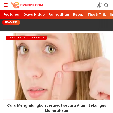
Featured
Gaya Hidup
Ramadhan
Resep
Tips & Trik
S
HEADLINE
PENGOBATAN JERAWAT
Cara Menghilangkan Jerawat secara Alami Sekaligus
Memutihkan