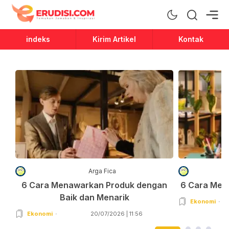
Erudisi
Temukan Jawaban dan Inspirasi
indeks
Kirim Artikel
Kontak
Arga Fica
6 Cara Menawarkan Produk dengan
6 Cara Men
Baik dan Menarik
Ekonomi
Ekonomi
20/07/2026 | 11:56