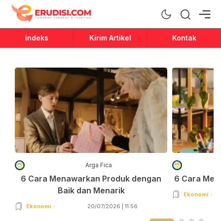
Erudisi
Temukan Jawaban dan Inspirasi
indeks
Kirim Artikel
Kontak
Arga Fica
6 Cara Menawarkan Produk dengan
6 Cara Men
Baik dan Menarik
Ekonomi
Ekonomi
20/07/2026 | 11:56