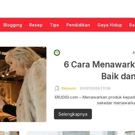
Blogging
Resep
Tips
Pendidikan
Gaya Hidup
Ra
A
6 Cara Menawark
Baik da
Ekonomi
20/07/2026 | 11:56
ERUDISI.com – Menawarkan produk kepada
sekedar menawarkan
Selengkapnya