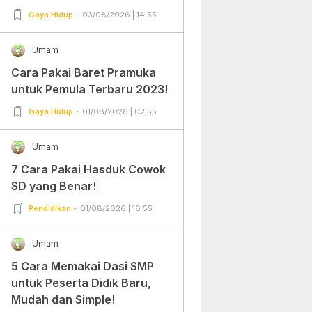
Gampang Banget dan Mudah
Gaya Hidup
03/08/2026 | 14:55
Dipraktekkan!
Umam
Cara Pakai Baret Pramuka
untuk Pemula Terbaru 2023!
Gaya Hidup
01/08/2026 | 02:55
Umam
7 Cara Pakai Hasduk Cowok
SD yang Benar!
Pendidikan
01/08/2026 | 16:55
Umam
5 Cara Memakai Dasi SMP
untuk Peserta Didik Baru,
Mudah dan Simple!