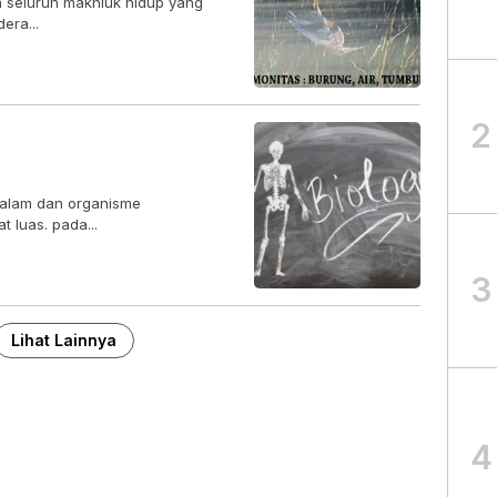
h seluruh makhluk hidup yang
era...
2
 alam dan organisme
 luas. pada...
3
Lihat Lainnya
4