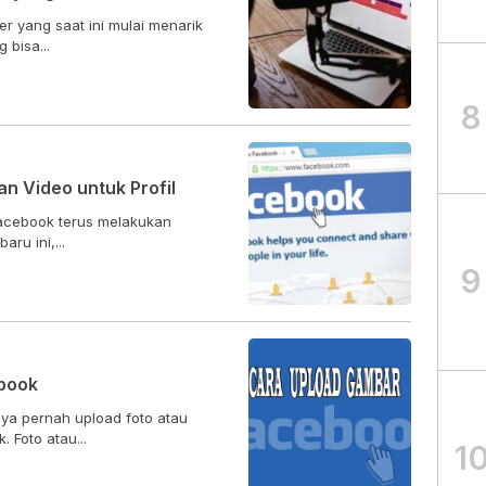
r yang saat ini mulai menarik
 bisa...
8
n Video untuk Profil
Facebook terus melakukan
ru ini,...
9
book
ya pernah upload foto atau
. Foto atau...
1