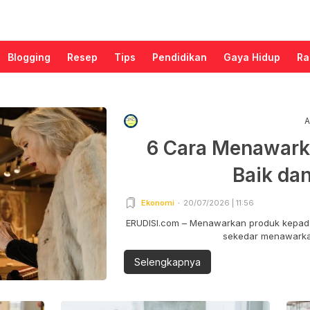
Blogging
Resep
Tips
Pendidikan
Gaya Hidup
Ra
A
6 Cara Menawark
Baik da
Ekonomi
20/07/2026 | 11:56
ERUDISI.com – Menawarkan produk kepada
sekedar menawarkan
Selengkapnya