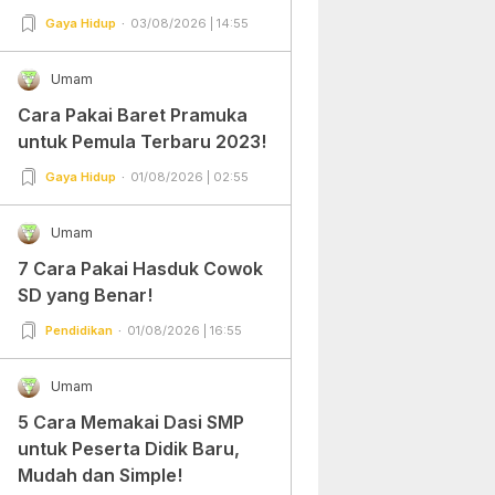
Gampang Banget dan Mudah
Gaya Hidup
03/08/2026 | 14:55
Dipraktekkan!
Umam
Cara Pakai Baret Pramuka
untuk Pemula Terbaru 2023!
Gaya Hidup
01/08/2026 | 02:55
Umam
7 Cara Pakai Hasduk Cowok
SD yang Benar!
Pendidikan
01/08/2026 | 16:55
Umam
5 Cara Memakai Dasi SMP
untuk Peserta Didik Baru,
Mudah dan Simple!