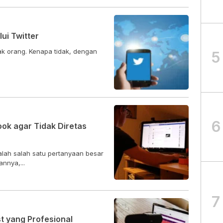
ui Twitter
k orang. Kenapa tidak, dengan
5
6
k agar Tidak Diretas
ah salah satu pertanyaan besar
annya,...
7
 yang Profesional