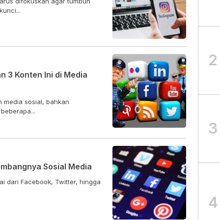
harus difokuskan agar tumbuh
unci...
2
 3 Konten Ini di Media
un media sosial, bahkan
 beberapa...
3
embangnya Sosial Media
 dari Facebook, Twitter, hingga
.
4