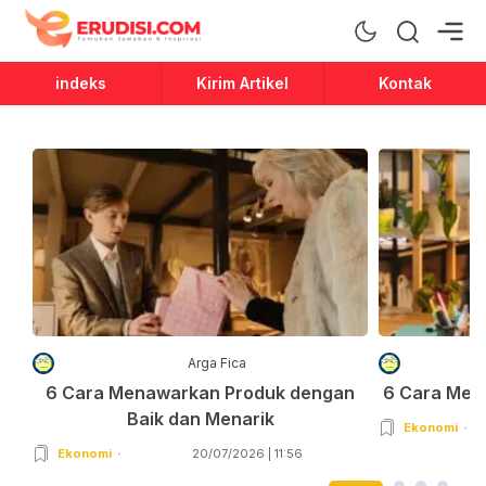
Erudisi
Temukan Jawaban dan Inspirasi
indeks
Kirim Artikel
Kontak
Arga Fica
6 Cara Menawarkan Produk dengan
6 Cara Men
Baik dan Menarik
Ekonomi
Ekonomi
20/07/2026 | 11:56