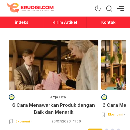
Erudisi
Temukan Jawaban dan Inspirasi
indeks
Kirim Artikel
Kontak
Arga Fica
6 Cara Menawarkan Produk dengan
6 Cara Men
Baik dan Menarik
Ekonomi
Ekonomi
20/07/2026 | 11:56