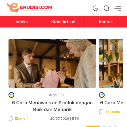
Erudisi
Temukan Jawaban dan Inspirasi
indeks
Kirim Artikel
Kontak
Arga Fica
6 Cara Menawarkan Produk dengan
6 Cara Men
Baik dan Menarik
Ekonomi
Ekonomi
20/07/2026 | 11:56