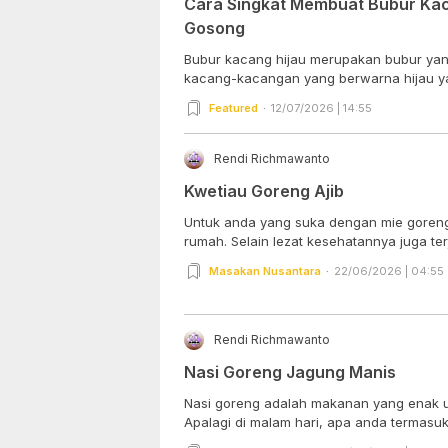
Cara Singkat Membuat Bubur Kac
Gosong
Bubur kacang hijau merupakan bubur yang 
kacang-kacangan yang berwarna hijau yan
Featured
12/07/2026 | 14:55
Rendi Richmawanto
Kwetiau Goreng Ajib
Untuk anda yang suka dengan mie goreng k
rumah. Selain lezat kesehatannya juga terj
Masakan Nusantara
22/06/2026 | 04:55
Rendi Richmawanto
Nasi Goreng Jagung Manis
Nasi goreng adalah makanan yang enak u
Apalagi di malam hari, apa anda termasuk 