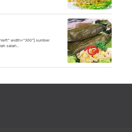
gnleft" width="300"] sumber
tion] Tahu adalah salah...