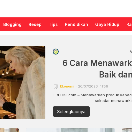
Blogging
Resep
Tips
Pendidikan
Gaya Hidup
Ra
A
6 Cara Menawark
Baik da
Ekonomi
20/07/2026 | 11:56
ERUDISI.com – Menawarkan produk kepada
sekedar menawarkan
Selengkapnya