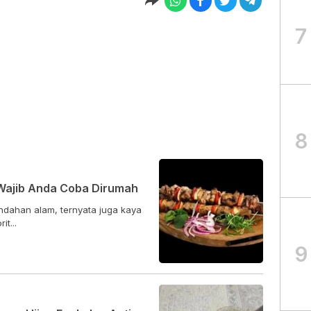
7
8
Wajib Anda Coba Dirumah
ndahan alam, ternyata juga kaya
t...
9