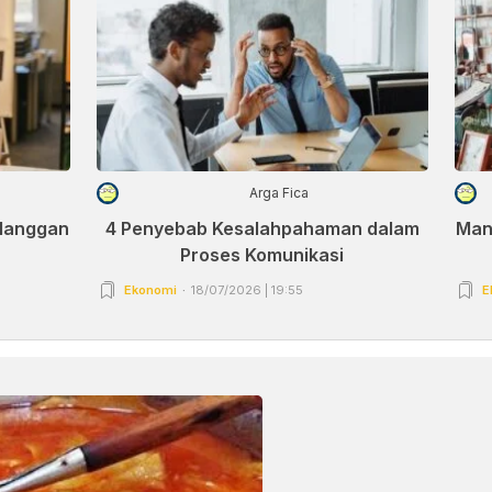
Arga Fica
elanggan
4 Penyebab Kesalahpahaman dalam
Man
Proses Komunikasi
Ekonomi
18/07/2026 | 19:55
E