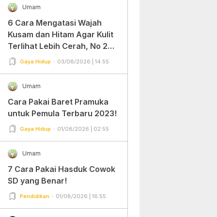
Umam
6 Cara Mengatasi Wajah
Kusam dan Hitam Agar Kulit
Terlihat Lebih Cerah, No 2
Gampang Banget dan Mudah
Gaya Hidup
03/08/2026 | 14:55
Dipraktekkan!
Umam
Cara Pakai Baret Pramuka
untuk Pemula Terbaru 2023!
Gaya Hidup
01/08/2026 | 02:55
Umam
7 Cara Pakai Hasduk Cowok
SD yang Benar!
Pendidikan
01/08/2026 | 16:55