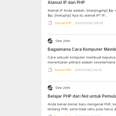
Alamat IP dan PHP
Alamat IP Anda adalah: [manjingphp] $ip
$ip; [metuphp] Apa itu alamat IP? IP...
Tutorial PHP
22/07/2026 | 09:56
Gee John
Bagaimana Cara Komputer Memb
Cara sebuah komputer membuat keputusan
menentukan pilihan) adalah sesederhana
Tutorial PHP
21/07/2026 | 20:55
Gee John
Belajar PHP dari Nol untuk Pemul
Anda benar-benar baru mengenal PHP, be
tentang PHP, serta tidak tahu pula harus d