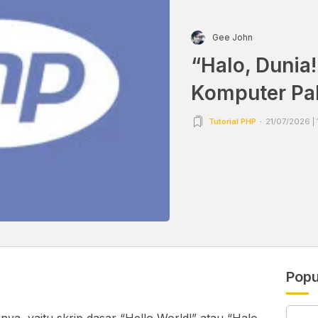
Gee John
“Halo, Dunia
Komputer Pal
Tutorial PHP
21/07/2026 | 
Popu