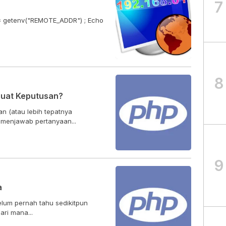
7
 = getenv("REMOTE_ADDR") ; Echo
8
uat Keputusan?
 (atau lebih tepatnya
 menjawab pertanyaan...
9
a
lum pernah tahu sedikitpun
ari mana...