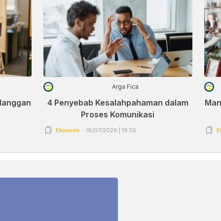
Arga Fica
elanggan
4 Penyebab Kesalahpahaman dalam
Man
Proses Komunikasi
Ekonomi
18/07/2026 | 19:55
E