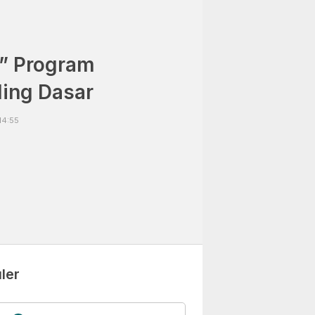
!” Program
ing Dasar
14:55
ler