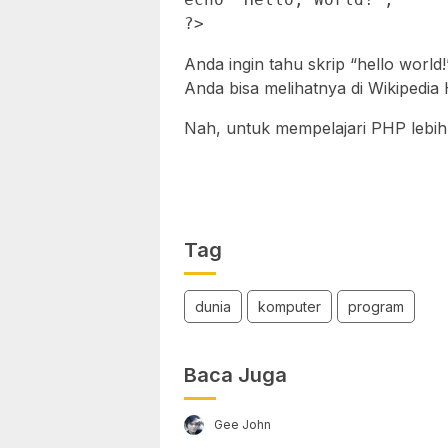
?>
Anda ingin tahu skrip “hello wor
Anda bisa melihatnya di Wikipedia 
Nah, untuk mempelajari PHP lebih 
Tag
dunia
komputer
program
Baca Juga
Gee John