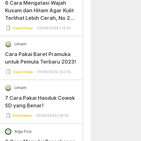
6 Cara Mengatasi Wajah
Kusam dan Hitam Agar Kulit
Terlihat Lebih Cerah, No 2
Gampang Banget dan Mudah
Gaya Hidup
03/08/2026 | 14:55
Dipraktekkan!
Umam
Cara Pakai Baret Pramuka
untuk Pemula Terbaru 2023!
Gaya Hidup
01/08/2026 | 02:55
Umam
7 Cara Pakai Hasduk Cowok
SD yang Benar!
Pendidikan
01/08/2026 | 16:55
Arga Fica