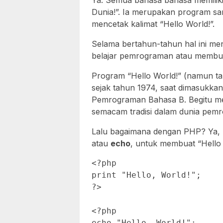
Ya. Semua bahasa bahasa memilikin
Dunia!”. Ia merupakan program s
mencetak kalimat “Hello World!”.
Selama bertahun-tahun hal ini men
belajar pemrograman atau membua
Program “Hello World!” (namun tan
sejak tahun 1974, saat dimasukkan
Pemrograman Bahasa B. Begitu 
semacam tradisi dalam dunia pem
Lalu bagaimana dengan PHP? Ya, 
atau
echo
, untuk membuat “Hello 
<?php

print "Hello, World!";

?>

<?php

echo "Hello, World!";
