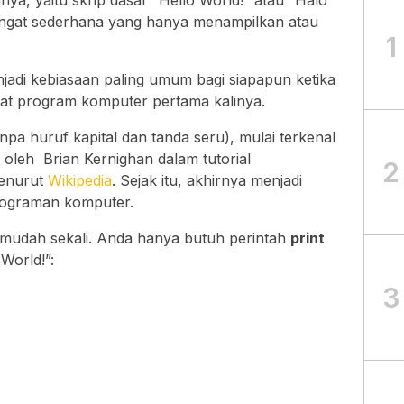
ya, yaitu skrip dasar “Hello World!” atau “Halo
angat sederhana yang hanya menampilkan atau
1
jadi kebiasaan paling umum bagi siapapun ketika
t program komputer pertama kalinya.
pa huruf kapital dan tanda seru), mulai terkenal
 oleh Brian Kernighan dalam tutorial
2
menurut
Wikipedia
. Sejak itu, akhirnya menjadi
rograman komputer.
mudah sekali. Anda hanya butuh perintah
print
World!”:
3