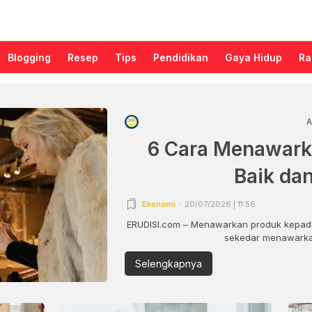
Blogging
Resep
Tips
Pendidikan
Gaya Hidup
Ra
A
6 Cara Menawark
Baik da
Ekonomi
20/07/2026 | 11:56
ERUDISI.com – Menawarkan produk kepada
sekedar menawarkan
Selengkapnya