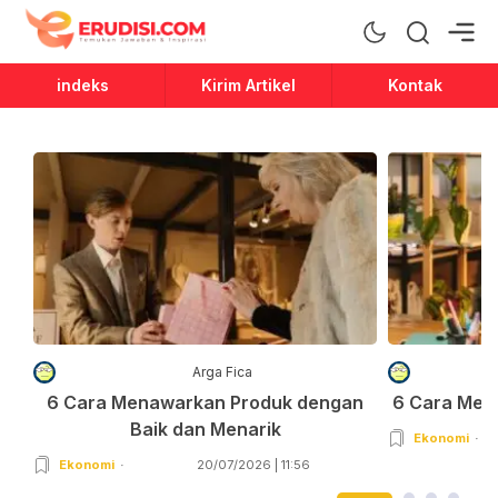
Erudisi
Temukan Jawaban dan Inspirasi
indeks
Kirim Artikel
Kontak
Arga Fica
6 Cara Menawarkan Produk dengan
6 Cara Men
Baik dan Menarik
Ekonomi
Ekonomi
20/07/2026 | 11:56