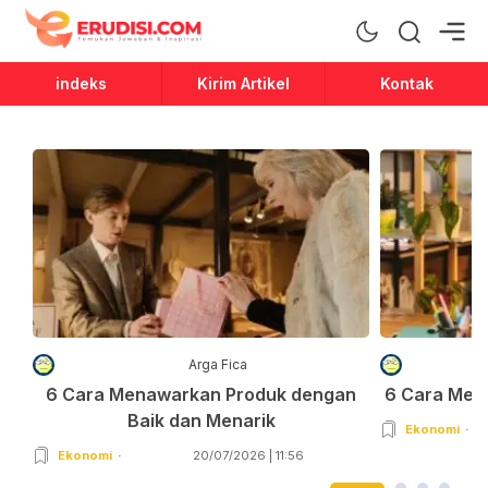
Erudisi
Temukan Jawaban dan Inspirasi
indeks
Kirim Artikel
Kontak
Arga Fica
6 Cara Menawarkan Produk dengan
6 Cara Men
Baik dan Menarik
Ekonomi
Ekonomi
20/07/2026 | 11:56