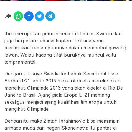
Ibra merupakan pemain senior di timnas Swedia dan
juga berperan sebagai kapten. Tak ada yang
meragukan kemampuannya dalam membobol gawang
lawan. Walau kadang sifat buruknya muncul yaitu
tempramental.
Dengan lolosnya Swedia ke babak Semi Final Piala
Eropa U-21 tahun 2015 maka otomatis mereka akan
mengikuti Olimpiade 2016 yang akan digelar di Rio De
Janeiro Brasil. Ajang piala Eropa U-21 memang
sekaligus menjadi ajang kualifikasi tim eropa untuk
mengikuti Olimpiade.
Dengan itu maka Zlatan Ibrahimovic bisa memimpin
armada muda dari negeri Skandinavia itu pentas di