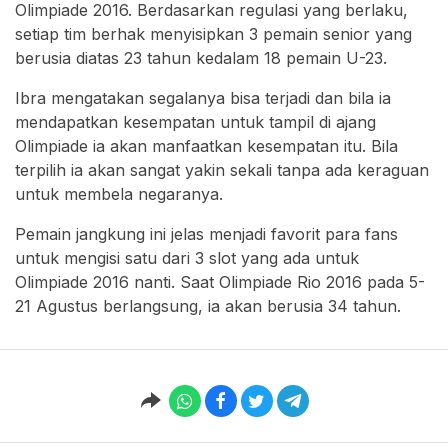
Olimpiade 2016. Berdasarkan regulasi yang berlaku,
setiap tim berhak menyisipkan 3 pemain senior yang
berusia diatas 23 tahun kedalam 18 pemain U-23.
Ibra mengatakan segalanya bisa terjadi dan bila ia
mendapatkan kesempatan untuk tampil di ajang
Olimpiade ia akan manfaatkan kesempatan itu. Bila
terpilih ia akan sangat yakin sekali tanpa ada keraguan
untuk membela negaranya.
Pemain jangkung ini jelas menjadi favorit para fans
untuk mengisi satu dari 3 slot yang ada untuk
Olimpiade 2016 nanti. Saat Olimpiade Rio 2016 pada 5-
21 Agustus berlangsung, ia akan berusia 34 tahun.