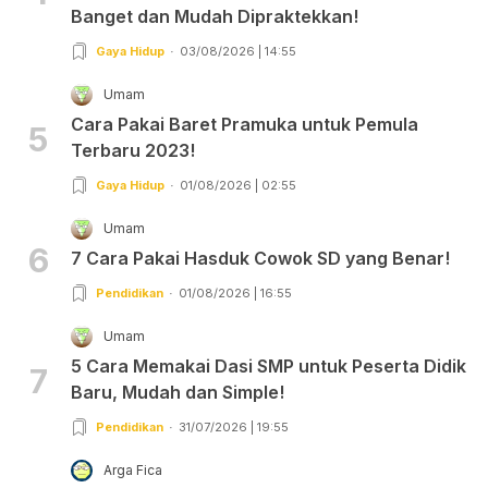
Banget dan Mudah Dipraktekkan!
Gaya Hidup
03/08/2026 | 14:55
Umam
Cara Pakai Baret Pramuka untuk Pemula
5
Terbaru 2023!
Gaya Hidup
01/08/2026 | 02:55
Umam
6
7 Cara Pakai Hasduk Cowok SD yang Benar!
Pendidikan
01/08/2026 | 16:55
Umam
5 Cara Memakai Dasi SMP untuk Peserta Didik
7
Baru, Mudah dan Simple!
Pendidikan
31/07/2026 | 19:55
Arga Fica