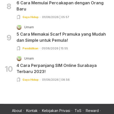
6 Cara Memulai Percakapan dengan Orang
8
Baru
Gaya Hidup
01/08/2026 | 05:57
Umam
5 Cara Memakai Scarf Pramuka yang Mudah
9
dan Simple untuk Pemula!
Pendidikan
01/08/2026 | 15:55
Umam
4 Cara Perpanjang SIM Online Surabaya
10
Terbaru 2023!
Gaya Hidup
01/08/2026 | 08:56
About
Kontak
Kebijakan Privasi
ToS
Reward