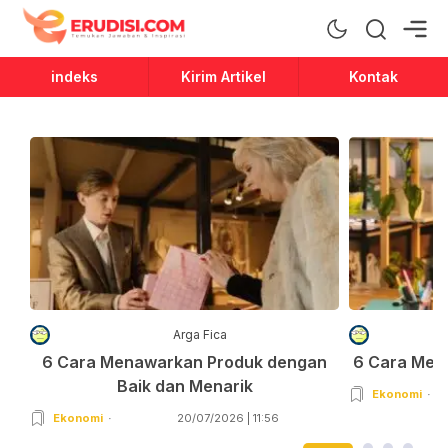
Erudisi
Temukan Jawaban dan Inspirasi
indeks
Kirim Artikel
Kontak
Arga Fica
6 Cara Menawarkan Produk dengan
6 Cara Men
Baik dan Menarik
Ekonomi
Ekonomi
20/07/2026 | 11:56