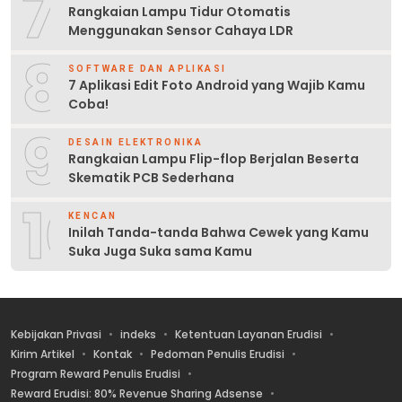
7
Rangkaian Lampu Tidur Otomatis
Menggunakan Sensor Cahaya LDR
8
SOFTWARE DAN APLIKASI
7 Aplikasi Edit Foto Android yang Wajib Kamu
Coba!
9
DESAIN ELEKTRONIKA
Rangkaian Lampu Flip-flop Berjalan Beserta
Skematik PCB Sederhana
10
KENCAN
Inilah Tanda-tanda Bahwa Cewek yang Kamu
Suka Juga Suka sama Kamu
Kebijakan Privasi
indeks
Ketentuan Layanan Erudisi
Kirim Artikel
Kontak
Pedoman Penulis Erudisi
Program Reward Penulis Erudisi
Reward Erudisi: 80% Revenue Sharing Adsense