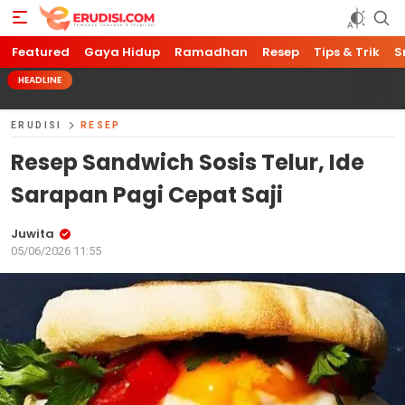
Featured
Gaya Hidup
Ramadhan
Resep
Tips & Trik
S
HEADLINE
ERUDISI
RESEP
Resep Sandwich Sosis Telur, Ide
Sarapan Pagi Cepat Saji
Juwita
05/06/2026 11:55