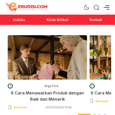
Erudisi
Temukan Jawaban dan Inspirasi
indeks
Kirim Artikel
Kontak
Arga Fica
6 Cara Menawarkan Produk dengan
6 Cara Men
Baik dan Menarik
Ekonomi
Ekonomi
20/07/2026 | 11:56