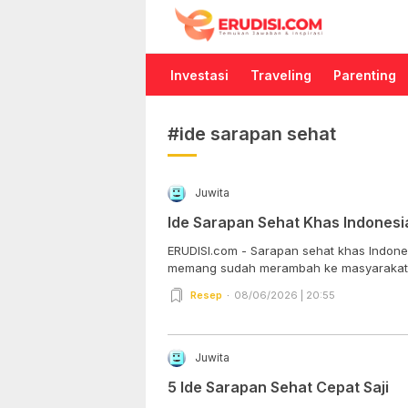
Erudisi
Temukan Jawaban dan Inspirasi
Investasi
Traveling
Parenting
#ide sarapan sehat
Juwita
Ide Sarapan Sehat Khas Indonesi
ERUDISI.com - Sarapan sehat khas Indones
memang sudah merambah ke masyarakat I
Resep
08/06/2026 | 20:55
Juwita
5 Ide Sarapan Sehat Cepat Saji