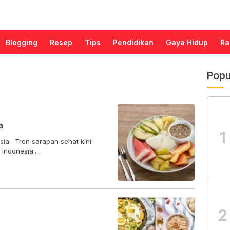
Blogging
Resep
Tips
Pendidikan
Gaya Hidup
Ra
Popu
a
1
ia. Tren sarapan sehat kini
ndonesia....
2