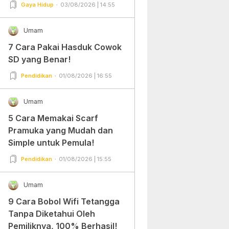
Gampang Banget dan Mudah
Gaya Hidup
03/08/2026 | 14:55
Dipraktekkan!
Umam
7 Cara Pakai Hasduk Cowok
SD yang Benar!
Pendidikan
01/08/2026 | 16:55
Umam
5 Cara Memakai Scarf
Pramuka yang Mudah dan
Simple untuk Pemula!
Pendidikan
01/08/2026 | 15:55
Umam
9 Cara Bobol Wifi Tetangga
Tanpa Diketahui Oleh
Pemiliknya, 100% Berhasil!