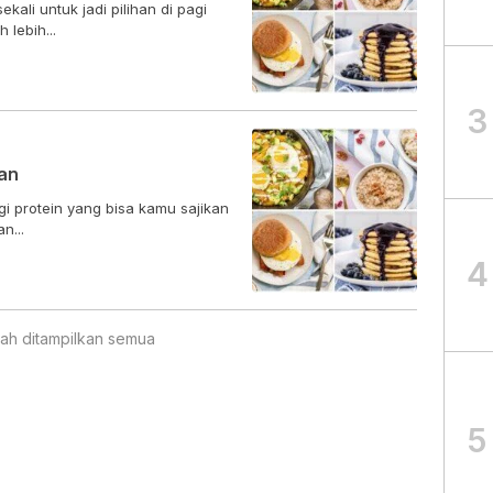
kali untuk jadi pilihan di pagi
lebih...
3
an
ggi protein yang bisa kamu sajikan
n...
4
ah ditampilkan semua
5